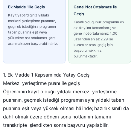
Ek Madde 1 ile Geçiş
Genel Not Ortalaması ile
Geçiş
Kayıt yaptırdığınız yıldaki
merkezi yerleştirme puanınız,
Kayıtlı olduğunuz programın en
geçmek istediğiniz programın
az bir yılını tamamlamış ve
taban puanına eşit veya
genel not ortalamanız 4,00
yüksekse not ortalaması şartı
üzerinden en az 2,29 ise
aranmaksızın başvurabilirsiniz.
kurumlar arası geçiş için
başvuru hakkınız
bulunmaktadır.
1. Ek Madde 1 Kapsamında Yatay Geçiş
Merkezi yerleştirme puanı ile geçiş
Türkiye Aday Öğrenci Bilgi F
Öğrencinin kayıt olduğu yıldaki merkezi yerleştirme
Bilgi almak istediğiniz bölümü seçin, destek e
puanının, geçmek istediği programın aynı yıldaki taban
en kısa sürede arasın
puanına eşit veya yüksek olması hâlinde; hazırlık sınıfı da
dahil olmak üzere dönem sonu notlarının tamamı
transkripte işlendikten sonra başvuru yapılabilir.
İsim Soyisim