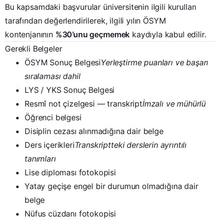
Bu kapsamdaki başvurular üniversitenin ilgili kurulları
tarafından değerlendirilerek, ilgili yılın ÖSYM
Telefon
kontenjanının
%30’unu geçmemek
kaydıyla kabul edilir.
Gerekli Belgeler
United
ÖSYM Sonuç Belgesi
Yerleştirme puanları ve başarı
States
sıralaması dahil
E-posta
+1
LYS / YKS Sonuç Belgesi
Resmî not çizelgesi — transkript
İmzalı ve mühürlü
Öğrenci belgesi
Uyruk Grubu
Disiplin cezası alınmadığına dair belge
Ders içerikleri
Transkriptteki derslerin ayrıntılı
KKTC
tanımları
TC
Lise diploması fotokopisi
International
Yatay geçişe engel bir durumun olmadığına dair
belge
Öğretim Düzeyi
Nüfus cüzdanı fotokopisi