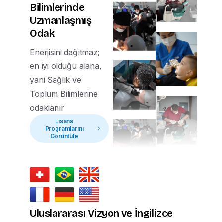
Bilimlerinde
United
Uzmanlaşmış
States
Odak
E-posta
+1
Enerjisini dağıtmaz;
en iyi olduğu alana,
yani Sağlık ve
Uyruk Grubu
Toplum Bilimlerine
KKTC
odaklanır
TC
Lisans
Programlarını
International
Görüntüle
Öğretim Düzeyi
Ön Lisans
Lisans
Uluslararası Vizyon ve İngilizce