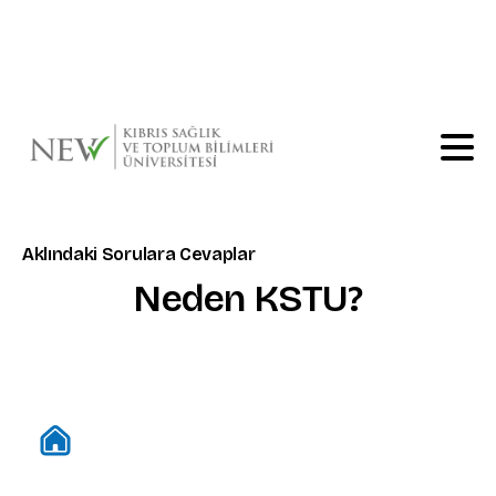
Ana sayfa için
tıklayınız
Aklındaki Sorulara Cevaplar
Neden
KSTU?