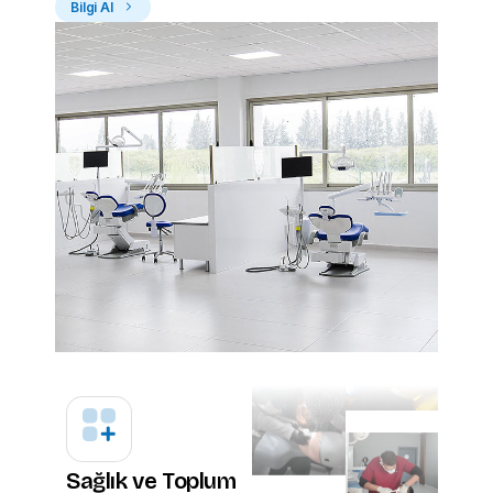
Bilgi Al
Türkiye Aday Öğrenci Bilgi F
Bilgi almak istediğiniz bölümü seçin, destek e
en kısa sürede arasın
İsim Soyisim
Telefon
Sağlık ve Toplum