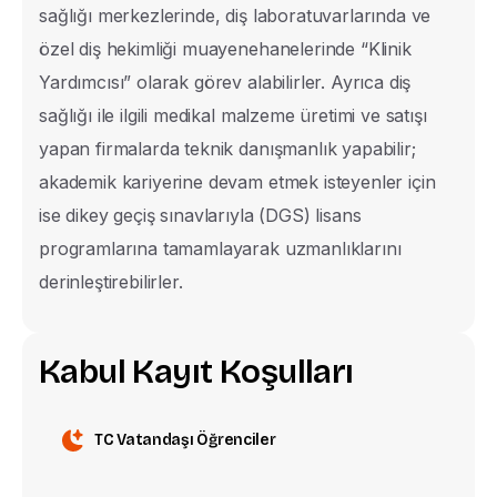
sağlığı merkezlerinde, diş laboratuvarlarında ve
Lisans
özel diş hekimliği muayenehanelerinde “Klinik
Yardımcısı” olarak görev alabilirler. Ayrıca diş
Ön Lisans Programları
sağlığı ile ilgili medikal malzeme üretimi ve satışı
yapan firmalarda teknik danışmanlık yapabilir;
akademik kariyerine devam etmek isteyenler için
ise dikey geçiş sınavlarıyla (DGS) lisans
Gönder
programlarına tamamlayarak uzmanlıklarını
derinleştirebilirler.
K
a
b
u
l
K
a
y
ı
t
K
o
ş
u
l
l
a
r
ı
TC Vatandaşı Öğrenciler