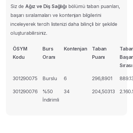
Siz de
Ağız ve Diş Sağlığı
bölümü taban puanları,
başarı sıralamaları ve kontenjan bilgilerini
inceleyerek tercih listenizi daha bilinçli bir şekilde
oluşturabilirsiniz.
ÖSYM
Burs
Kontenjan
Taban
Taba
Kodu
Oranı
Puanı
Başar
Sırası
301290075
Burslu
6
296,8901
889.1
301290076
%50
34
204,50313
2.160
İndirimli