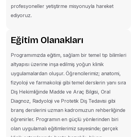
profesyoneller yetiştirme misyonuyla hareket
ediyoruz.
E
ğ
i
t
i
m
O
l
a
n
a
k
l
a
r
ı
Programımızda eğitim, sağlam bir temel tıp bilimleri
altyapısı üzerine inşa edilmiş yoğun klinik
uygulamalardan oluşur. Öğrencilerimiz; anatomi,
Türkiye Aday Öğrenci Bilgi F
fizyoloji ve farmakoloji gibi temel derslerin yanı sıra
Bilgi almak istediğiniz bölümü seçin, destek e
Diş Hekimliğinde Madde ve Araç Bilgisi, Oral
en kısa sürede arasın
Diagnoz, Radyoloji ve Protetik Diş Tedavisi gibi
branş derslerini uzman kadromuzun rehberliğinde
İsim Soyisim
öğrenirler. Programın en güçlü yönlerinden biri
olan uygulamalı eğitimlerimiz sayesinde; gerçek