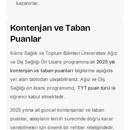
kazanırlar.
K
o
n
t
e
n
j
a
n
v
e
T
a
b
a
n
P
u
a
n
l
a
r
Kıbrıs Sağlık ve Toplum Bilimleri Üniversitesi Ağız
ve Diş Sağlığı Ön Lisans programına ait
2025 yılı
kontenjan ve taban puanları
bilgilerine aşağıda
yer alan tablodan ulaşabilirsiniz. Ağız ve Diş
Sağlığı ön lisans programımız,
TYT puan türü
ile
öğrenci kabul etmektedir.
2025 yılına ait güncel kontenjanlar ve taban
puanlar, adayların tercih sürecinde doğru karar
verebilmeleri için önemli bir rehber niteliğindedir.