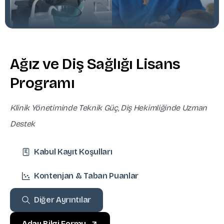
A
ğ
ı
z
v
e
D
i
ş
S
a
ğ
l
ı
ğ
ı
L
i
s
a
n
s
P
r
o
g
r
a
m
ı
Klinik Yönetiminde Teknik Güç, Diş Hekimliğinde Uzman
Destek
Kabul Kayıt Koşulları
Kontenjan & Taban Puanlar
Diğer Ayrıntılar
Aday Bilgi Formu