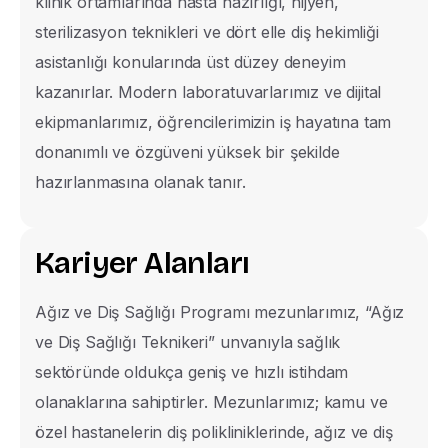
klinik ortamlarında hasta hazırlığı, hijyen,
sterilizasyon teknikleri ve dört elle diş hekimliği
Telefon
asistanlığı konularında üst düzey deneyim
United
kazanırlar. Modern laboratuvarlarımız ve dijital
States
ekipmanlarımız, öğrencilerimizin iş hayatına tam
E-posta
+1
donanımlı ve özgüveni yüksek bir şekilde
hazırlanmasına olanak tanır.
Uyruk Grubu
K
a
r
i
y
e
r
A
l
a
n
l
a
r
ı
KKTC
TC
Ağız ve Diş Sağlığı Programı mezunlarımız, “Ağız
ve Diş Sağlığı Teknikeri” unvanıyla sağlık
International
sektöründe oldukça geniş ve hızlı istihdam
Öğretim Düzeyi
olanaklarına sahiptirler. Mezunlarımız; kamu ve
Ön Lisans
özel hastanelerin diş polikliniklerinde, ağız ve diş